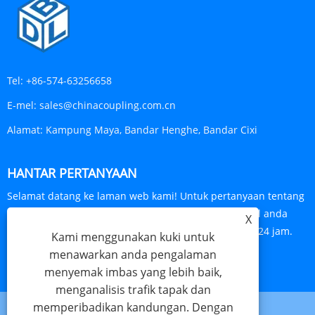
Tel:
+86-574-63256658
E-mel:
sales@chinacoupling.com.cn
Alamat:
Kampung Maya, Bandar Henghe, Bandar Cixi
HANTAR PERTANYAAN
Selamat datang ke laman web kami! Untuk pertanyaan tentang
produk atau senarai harga kami, sila tinggalkan e-mel anda
X
kepada kami dan kami akan berhubung dalam masa 24 jam.
Kami menggunakan kuki untuk
menawarkan anda pengalaman
PERTANYAAN SEKARANG
menyemak imbas yang lebih baik,
menganalisis trafik tapak dan
memperibadikan kandungan. Dengan