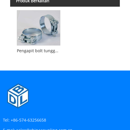
Produk Berkaitan
Pengapit bolt tunggal yang unggul
Tel:
+86-574-63256658