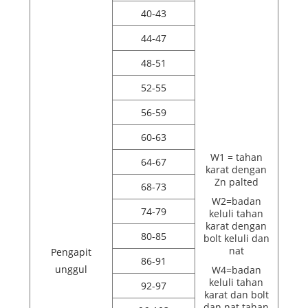
40-43
44-47
48-51
52-55
56-59
60-63
W1 = tahan
64-67
karat dengan
Zn palted
68-73
W2=badan
74-79
keluli tahan
karat dengan
80-85
bolt keluli dan
nat
Pengapit
86-91
unggul
W4=badan
keluli tahan
92-97
karat dan bolt
dan nat tahan