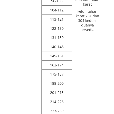
96-103
karat
104-112
keluli tahan
karat 201 dan
113-121
304 kedua-
duanya
122-130
tersedia
131-139
140-148
149-161
162-174
175-187
188-200
201-213
214-226
227-239