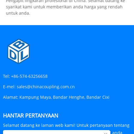
Pengapit lingkaran profesional di China. Selamat datang ke
syarikat kami untuk memberikan anda harga yang rendah
untuk anda.
Tel:
+86-574-63256658
E-mel:
sales@chinacoupling.com.cn
Alamat:
Kampung Maya, Bandar Henghe, Bandar Cixi
HANTAR PERTANYAAN
Selamat datang ke laman web kami! Untuk pertanyaan tentang
produk atau senarai harga kami, sila tinggalkan e-mel anda