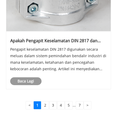
Apakah Pengapit Keselamatan DIN 2817 dan
Mengapa Ia Kritikal untuk Sambungan Hos
Pengapit keselamatan DIN 2817 digunakan secara
Industri?
meluas dalam sistem pemindahan bendalir industri di
mana keselamatan, ketahanan dan pencegahan
kebocoran adalah penting. Artikel ini menyediakan
panduan komprehensif untuk pengapit keselamatan
Baca Lagi
DIN 2817, termasuk struktur, prinsip kerja, aplikasi,
petua ......
<
1
2
3
4
5
...
7
>