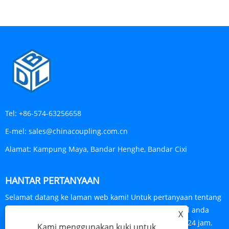
Tel:
+86-574-63256658
E-mel:
sales@chinacoupling.com.cn
Alamat:
Kampung Maya, Bandar Henghe, Bandar Cixi
HANTAR PERTANYAAN
Selamat datang ke laman web kami! Untuk pertanyaan tentang
produk atau senarai harga kami, sila tinggalkan e-mel anda
X
kepada kami dan kami akan berhubung dalam masa 24 jam.
Kami menggunakan kuki untuk