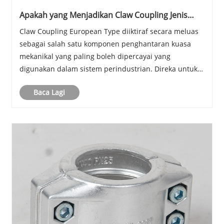
Apakah yang Menjadikan Claw Coupling Jenis
Eropah sebagai Penyelesaian Penghantaran
Claw Coupling European Type diiktiraf secara meluas
Kuasa Perindustrian Yang Paling Boleh
sebagai salah satu komponen penghantaran kuasa
Dipercayai?
mekanikal yang paling boleh dipercayai yang
digunakan dalam sistem perindustrian. Direka untuk
pemindahan tork yang tinggi, penyerapan hentakan
Baca Lagi
dan hayat perkhidmatan yang panjang, ia memainkan
peranan......