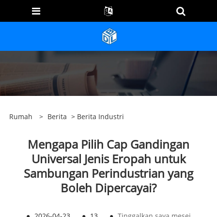
Rumah
>
Berita
>
Berita Industri
Mengapa Pilih Cap Gandingan
Universal Jenis Eropah untuk
Sambungan Perindustrian yang
Boleh Dipercayai?
●
2026-04-23
●
13
●
Tinggalkan saya mesej