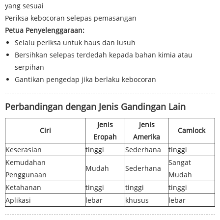
yang sesuai
Periksa kebocoran selepas pemasangan
Petua Penyelenggaraan:
Selalu periksa untuk haus dan lusuh
Bersihkan selepas terdedah kepada bahan kimia atau
serpihan
Gantikan pengedap jika berlaku kebocoran
Perbandingan dengan Jenis Gandingan Lain
Jenis
Jenis
Ciri
Camlock
Eropah
Amerika
Keserasian
tinggi
Sederhana
tinggi
Kemudahan
Sangat
Mudah
Sederhana
Penggunaan
Mudah
Ketahanan
tinggi
tinggi
tinggi
Aplikasi
lebar
khusus
lebar