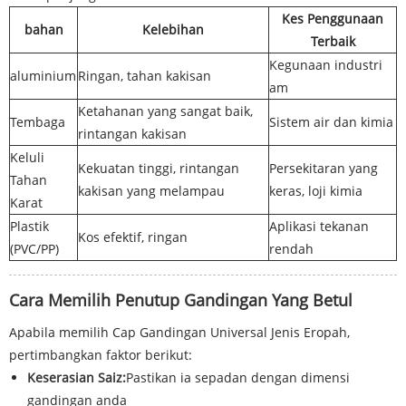
Kes Penggunaan
bahan
Kelebihan
Terbaik
Kegunaan industri
aluminium
Ringan, tahan kakisan
am
Ketahanan yang sangat baik,
Tembaga
Sistem air dan kimia
rintangan kakisan
Keluli
Kekuatan tinggi, rintangan
Persekitaran yang
Tahan
kakisan yang melampau
keras, loji kimia
Karat
Plastik
Aplikasi tekanan
Kos efektif, ringan
(PVC/PP)
rendah
Cara Memilih Penutup Gandingan Yang Betul
Apabila memilih Cap Gandingan Universal Jenis Eropah,
pertimbangkan faktor berikut:
Keserasian Saiz:
Pastikan ia sepadan dengan dimensi
gandingan anda