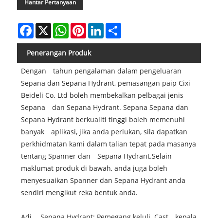
Hantar Pertanyaan
Facebook
X
WhatsApp
Pinterest
LinkedIn
Share
Penerangan Produk
Dengan tahun pengalaman dalam pengeluaran
Sepana dan Sepana Hydrant, pemasangan paip Cixi
Beideli Co. Ltd boleh membekalkan pelbagai jenis
Sepana dan Sepana Hydrant. Sepana Sepana dan
Sepana Hydrant berkualiti tinggi boleh memenuhi
banyak aplikasi, jika anda perlukan, sila dapatkan
perkhidmatan kami dalam talian tepat pada masanya
tentang Spanner dan Sepana Hydrant.Selain
maklumat produk di bawah, anda juga boleh
menyesuaikan Spanner dan Sepana Hydrant anda
sendiri mengikut reka bentuk anda.
Adj. Sepana Hydrant: Pemegang keluli. Cast kepala