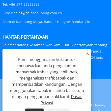
Tel:
+86-574-63256658
E-mel:
sales@chinacoupling.com.cn
Alamat:
Kampung Maya, Bandar Henghe, Bandar Cixi
HANTAR PERTANYAAN
Selamat datang ke laman web kami! Untuk pertanyaan tentang
produk atau senarai harga kami, sila tinggalkan e-mel anda
X
kepada kami dan kami akan berhubung dalam masa 24 jam.
Kami menggunakan kuki untuk
menawarkan anda pengalaman
PERTANYAAN SEKARANG
menyemak imbas yang lebih baik,
menganalisis trafik tapak dan
memperibadikan kandungan. Dengan
menggunakan tapak ini, anda bersetuju
Links
Sitemap
RSS
XML
Dasar Privasi
dengan penggunaan kuki kami.
Dasar
Privasi
Hak Cipta © 2023 Cixi Beideli Pipe Fitting Co.,Ltd. - Gandingan Universal,