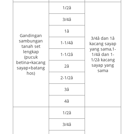
1/2â
3/4â
1â
Gandingan
3/4â dan 1â
sambungan
1-1/4â
kacang sayap
tanah set
yang sama,1-
lengkap
1-1/2â
1/4â dan 1-
(pucuk
1/2â kacang
betina+kacang
sayap yang
2â
sayap+batang
sama
hos)
2-1/2â
3â
4â
1/2â
3/4â