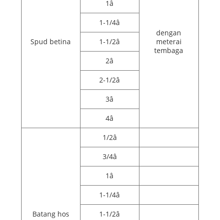
1â
1-1/4â
dengan
Spud betina
1-1/2â
meterai
tembaga
2â
2-1/2â
3â
4â
1/2â
3/4â
1â
1-1/4â
Batang hos
1-1/2â