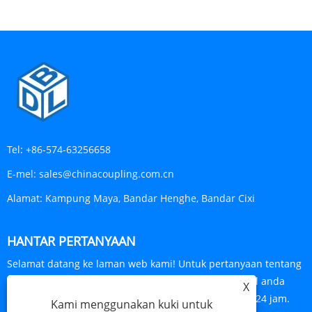
Tel:
+86-574-63256658
E-mel:
sales@chinacoupling.com.cn
Alamat:
Kampung Maya, Bandar Henghe, Bandar Cixi
HANTAR PERTANYAAN
Selamat datang ke laman web kami! Untuk pertanyaan tentang
produk atau senarai harga kami, sila tinggalkan e-mel anda
X
kepada kami dan kami akan berhubung dalam masa 24 jam.
Kami menggunakan kuki untuk