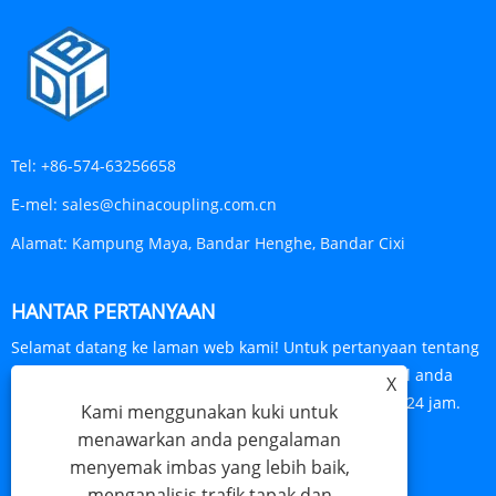
Tel:
+86-574-63256658
E-mel:
sales@chinacoupling.com.cn
Alamat:
Kampung Maya, Bandar Henghe, Bandar Cixi
HANTAR PERTANYAAN
Selamat datang ke laman web kami! Untuk pertanyaan tentang
produk atau senarai harga kami, sila tinggalkan e-mel anda
X
kepada kami dan kami akan berhubung dalam masa 24 jam.
Kami menggunakan kuki untuk
menawarkan anda pengalaman
PERTANYAAN SEKARANG
menyemak imbas yang lebih baik,
menganalisis trafik tapak dan