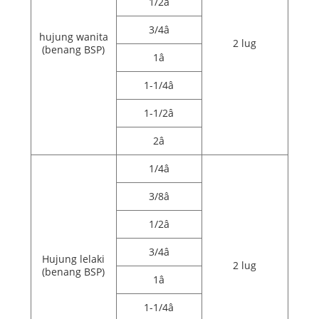
1/2â
3/4â
hujung wanita
2 lug
(benang BSP)
1â
1-1/4â
1-1/2â
2â
1/4â
3/8â
1/2â
3/4â
Hujung lelaki
2 lug
(benang BSP)
1â
1-1/4â