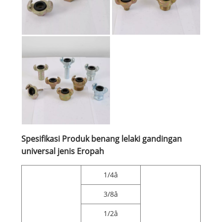
Spesifikasi Produk benang lelaki gandingan
universal jenis Eropah
1/4â
3/8â
1/2â