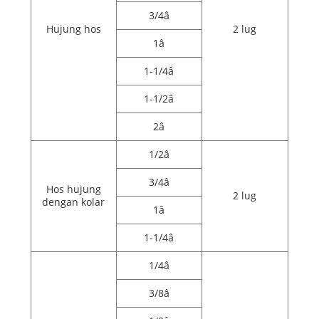
3/4â
Hujung hos
2 lug
1â
1-1/4â
1-1/2â
2â
1/2â
3/4â
Hos hujung
2 lug
dengan kolar
1â
1-1/4â
1/4â
3/8â