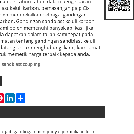
man bertahun-tahun dalam pengeluaran
ast keluli karbon, pemasangan paip Cixi
 boleh membekalkan pelbagai gandingan
 karbon. Gandingan sandblast keluli karbon
 kami boleh memenuhi banyak aplikasi, jika
ila dapatkan dalam talian kami tepat pada
matan tentang gandingan sandblast keluli
 datang untuk menghubungi kami, kami amat
tuk memetik harga terbaik kepada anda.
 sandblast coupling
atsApp
Pinterest
LinkedIn
Share
an, jadi gandingan mempunyai permukaan licin.