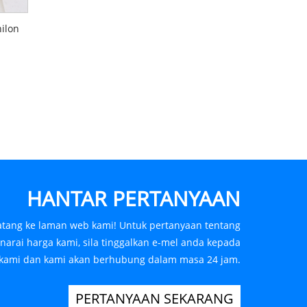
ilon
HANTAR PERTANYAAN
atang ke laman web kami! Untuk pertanyaan tentang
narai harga kami, sila tinggalkan e-mel anda kepada
kami dan kami akan berhubung dalam masa 24 jam.
PERTANYAAN SEKARANG