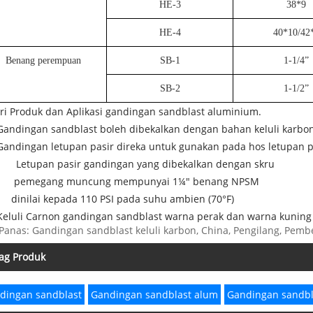
HE-3
38*9
HE-4
40*10/42
Benang perempuan
SB-1
1-1/4”
SB-2
1-1/2”
iri Produk dan Aplikasi gandingan sandblast aluminium.
Gandingan sandblast boleh dibekalkan dengan bahan keluli karbon
Gandingan letupan pasir direka untuk gunakan pada hos letupan p
Letupan pasir gandingan yang dibekalkan dengan skru
pemegang muncung mempunyai 1¼" benang NPSM
dinilai kepada 110 PSI pada suhu ambien (70°F)
Keluli Carnon gandingan sandblast warna perak dan warna kuning
Panas: Gandingan sandblast keluli karbon, China, Pengilang, Pembe
ag Produk
dingan sandblast
Gandingan sandblast alum
Gandingan sandb