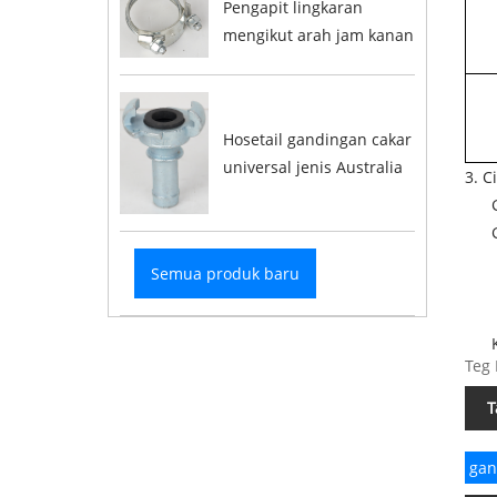
Pengapit lingkaran
mengikut arah jam kanan
Hosetail gandingan cakar
universal jenis Australia
3. C
Semua produk baru
Teg 
T
gan