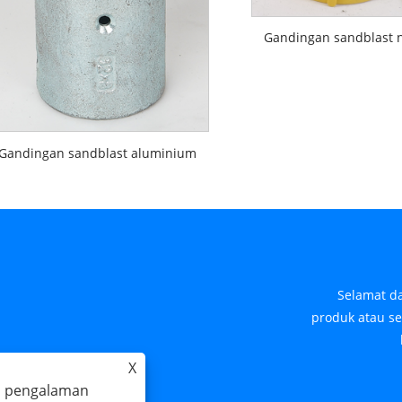
Gandingan sandblast n
Gandingan sandblast aluminium
Selamat d
produk atau se
pling.com.cn
X
a pengalaman
i