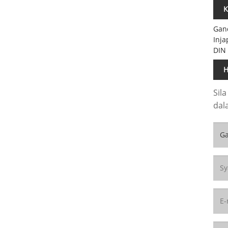
K
Gan
Inja
DIN
H
Sil
dal