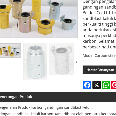
Dengan pengala
gandingan sandbl
Beideli Co. Ltd.
sandblast keluli
berkualiti tinggi
anda perlukan, s
masanya perkhid
karbon. Selamat
berbesar hati un
Model:Carbon steel
Hantar Pertanyaan
Facebook
X
Wh
enerangan Produk
engenalan Produk karbon gandingan sandblast keluli.
ingan sandblast keluli karbon kami dibuat oleh pemutus ketepat