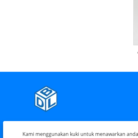
Tel:
+86-574-63256658
E-mel:
sales@chinacou
Kami menggunakan kuki untuk menawarkan and
Alamat:
Kampung Maya, Bandar Henghe, Bandar Cix