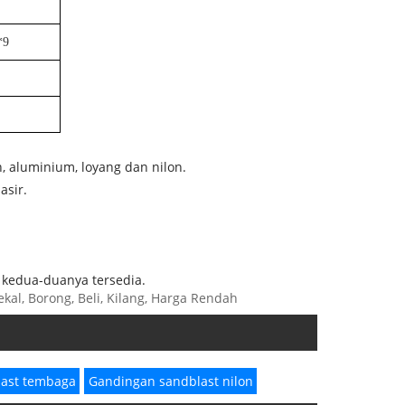
*9
, aluminium, loyang dan nilon.
asir.
 kedua-duanya tersedia.
kal, Borong, Beli, Kilang, Harga Rendah
last tembaga
Gandingan sandblast nilon