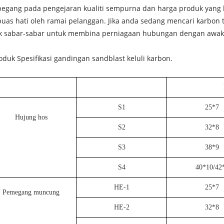
egang pada pengejaran kualiti sempurna dan harga produk yang ba
uas hati oleh ramai pelanggan. Jika anda sedang mencari karbon te
ak sabar-sabar untuk membina perniagaan hubungan dengan awak
oduk Spesifikasi gandingan sandblast keluli karbon.
S1
25*7
Hujung hos
S2
32*8
S3
38*9
S4
40*10/42
HE-1
25*7
Pemegang muncung
HE-2
32*8