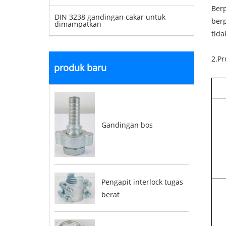
Berp
DIN 3238 gandingan cakar untuk
berp
dimampatkan
tid
2.Pr
produk baru
Gandingan bos
Pengapit interlock tugas
berat