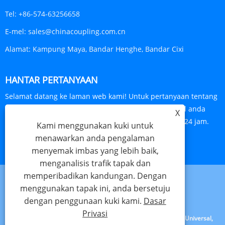
Tel:
+86-574-63256658
E-mel:
sales@chinacoupling.com.cn
Alamat:
Kampung Maya, Bandar Henghe, Bandar Cixi
HANTAR PERTANYAAN
Selamat datang ke laman web kami! Untuk pertanyaan tentang
produk atau senarai harga kami, sila tinggalkan e-mel anda
X
kepada kami dan kami akan berhubung dalam masa 24 jam.
Kami menggunakan kuki untuk
menawarkan anda pengalaman
PERTANYAAN SEKARANG
menyemak imbas yang lebih baik,
menganalisis trafik tapak dan
memperibadikan kandungan. Dengan
menggunakan tapak ini, anda bersetuju
Links
Sitemap
RSS
XML
Dasar Privasi
dengan penggunaan kuki kami.
Dasar
Privasi
Hak Cipta © 2023 Cixi Beideli Pipe Fitting Co.,Ltd. - Gandingan Universal,